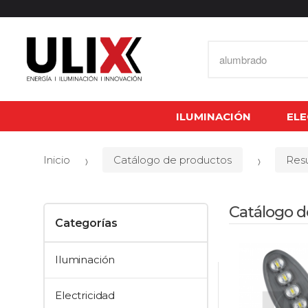
B
u
s
c
a
ILUMINACIÓN
ELE
r
p
Inicio
Catálogo de productos
Resu
o
r
:
Catálogo d
Categorías
Iluminación
Electricidad