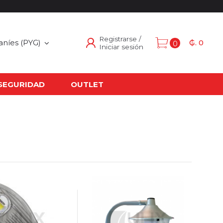
Registrarse /
aníes
(PYG)
₲. 0
0
Iniciar sesión
SEGURIDAD
OUTLET